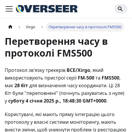
Xirgo
Перетворення часу в протоколі FMS500
Перетворення часу в
протоколі FMS500
Протокол зв'язку трекерів
BCE/Xirgo
, який
використовують пристрої серії
FM-500
та
FMS500
,
має
28 біт
для визначення часу координати. Ці 28
біт були "переповнені" (почнуть рахуватись з нуля)
у
суботу 4 січня 2025 р., 18:48:30 GMT+0000
.
Користувачі, які мають пряму інтеграцію цього
протоколу у власні системи моніторингу, мають
внести зміни, щоб уникнути проблем із реєстрацією