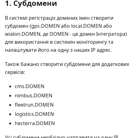
1. Субдомени
В системі регістраціх домених імен створити
субдомен (gps.DOMEN або local.DOMEN або
wialon.DOMEN, де DOMEN - це домен Інтегратора)
для використання в системін моніторингу та
налаштувати його на одну з наших IP адрес.
Також бажано створити субдомени для додаткових
сервісів:
cms.DOMEN
nimbus.DOMEN
fleetrun.DOMEN
logistics.DOMEN
hecterra.DOMEN
Усі субдомени необхідно направити на одну IP